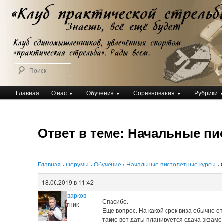
Перейти
Клуб практической стрельбы
к
Клуб практической стрельбы
основному
содержимому
Поиск
Главное
Главная
О нас
Обучение
Соревнования
Рубрики
меню
Ответ в теме: Начальные п
Главная
›
Форумы
›
Обучение
›
Начальные пистолетные курсы
›
18.06.2019 в 11:42
Михаил Чварков
Спасибо.
Участник
Еще вопрос. На какой срок виза обычно о
такие вот даты планируется сдача экзам