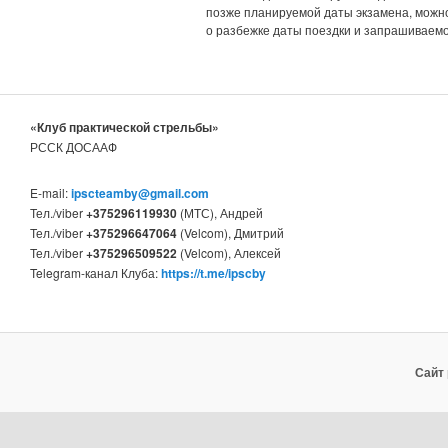
позже планируемой даты экзамена, можно
о разбежке даты поездки и запрашиваем
«Клуб практической стрельбы»
РССК ДОСААФ
E-mail:
ipscteamby@gmail.com
Тел./viber
+375296119930
(МТС), Андрей
Тел./viber
+375296647064
(Velcom), Дмитрий
Тел./viber
+375296509522
(Velcom), Алексей
Telegram-канал Клуба:
https://t.me/ipscby
Сайт 