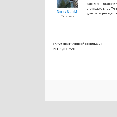
заполнят вакансии?
это правильно.. Ту
Dmitry Sidorkin
удовлетворяющего вс
Участник
«Клуб практической стрельбы»
РССК ДОСААФ