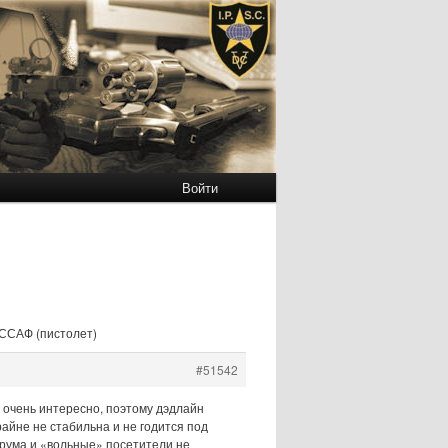
Войти
ОССАФ (пистолет)
#51542
 очень интересно, поэтому дэдлайн
райне не стабильна и не годится под
орума и «вольные» посетители не