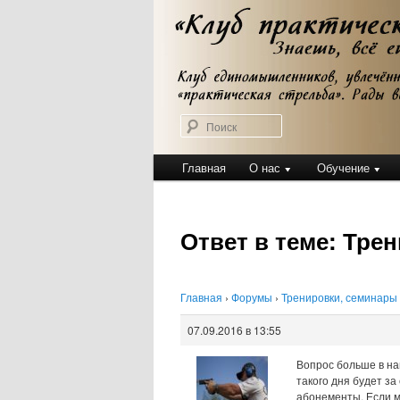
Перейти
Клуб практической стрельбы
к
Клуб практичес
основному
содержимому
Поиск
Главное
Главная
О нас
Обучение
меню
Ответ в теме: Тре
Главная
›
Форумы
›
Тренировки, семинары
07.09.2016 в 13:55
Вопрос больше в на
такого дня будет за
абонементы. Если м