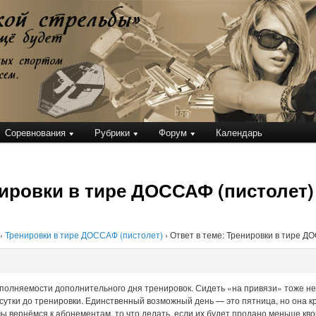
кой стрельбы
Соревнования
Рубрики
Форум
Календарь
нировки в тире ДОССАФ (пистолет)
›
Тренировки в тире ДОССАФ (пистолет)
›
Ответ в теме: Тренировки в тире Д
полняемости дополнительного дня тренировок. Сидеть «на привязи» тоже не
 сутки до тренировки. Единственный возможный день — это пятница, но она к
ы вернёмся к абонементам, то что делать, если их будет продано меньше кв