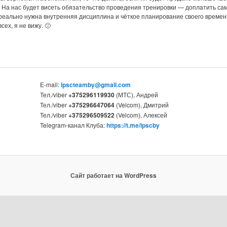
 На нас будет висеть обязательство проведения тренировки — доплатить сам
т реально нужна внутренняя дисциплина и чёткое планирование своего времен
ех, я не вижу. 🙁
E-mail:
ipscteamby@gmail.com
Тел./viber
+375296119930
(МТС), Андрей
Тел./viber
+375296647064
(Velcom), Дмитрий
Тел./viber
+375296509522
(Velcom), Алексей
Telegram-канал Клуба:
https://t.me/ipscby
Сайт работает на WordPress