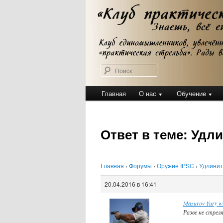
Перейти
Клуб практической стрельбы
к
Клуб практичес
основному
содержимому
Поиск
Главное
Главная
О нас
Обучение
меню
Ответ в теме: Удли
Главная
›
Форумы
›
Оружие IPSC
›
Удлинит
20.04.2016 в 16:41
Mazurov Yury w
Разве не стрел