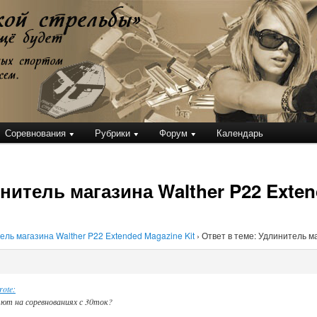
кой стрельбы
Соревнования
Рубрики
Форум
Календарь
нитель магазина Walther P22 Exten
ель магазина Walther P22 Extended Magazine Kit
›
Ответ в теме: Удлинитель ма
rote:
яют на соревнованиях с 30ток?