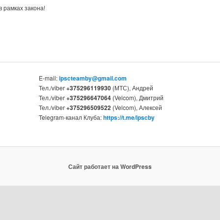
в рамках закона!
E-mail:
ipscteamby@gmail.com
Тел./viber
+375296119930
(МТС), Андрей
Тел./viber
+375296647064
(Velcom), Дмитрий
Тел./viber
+375296509522
(Velcom), Алексей
Telegram-канал Клуба:
https://t.me/ipscby
Сайт работает на WordPress