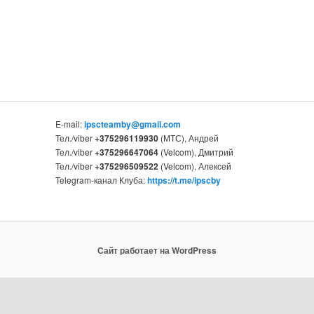
E-mail:
ipscteamby@gmail.com
Тел./viber
+375296119930
(МТС), Андрей
Тел./viber
+375296647064
(Velcom), Дмитрий
Тел./viber
+375296509522
(Velcom), Алексей
Telegram-канал Клуба:
https://t.me/ipscby
Сайт работает на WordPress