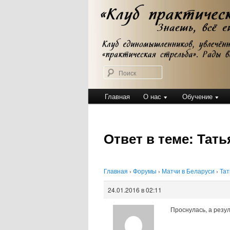
Перейти
Клуб практической стрельбы
к
Клуб практичес
основному
содержимому
Поиск
Главное
Главная
О нас
Обучение
меню
Ответ в теме: Татья
Главная
›
Форумы
›
Матчи в Беларуси
›
Тат
24.01.2016 в 02:11
Проснулась, а резул