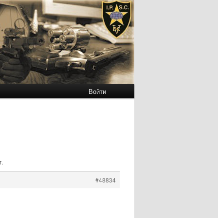
Войти
г.
#48834