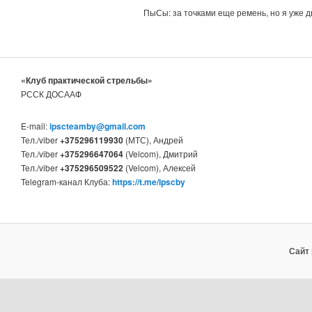
ПыСы: за точками еще ремень, но я уже два
«Клуб практической стрельбы»
РССК ДОСААФ
E-mail:
ipscteamby@gmail.com
Тел./viber
+375296119930
(МТС), Андрей
Тел./viber
+375296647064
(Velcom), Дмитрий
Тел./viber
+375296509522
(Velcom), Алексей
Telegram-канал Клуба:
https://t.me/ipscby
Сайт 