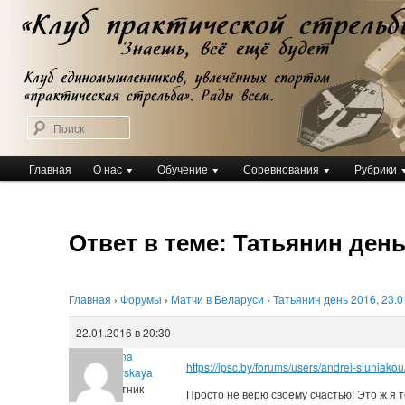
Перейти
Клуб практической стрельбы
к
Клуб практической стрельбы
основному
содержимому
Поиск
Главное
Главная
О нас
Обучение
Соревнования
Рубрики
меню
Ответ в теме: Татьянин день 2
Главная
›
Форумы
›
Матчи в Беларуси
›
Татьянин день 2016, 23.01
22.01.2016 в 20:30
Tatiana
https://ipsc.by/forums/users/andrei-siuniakou
Botyanovskaya
Участник
Просто не верю своему счастью! Это ж я т