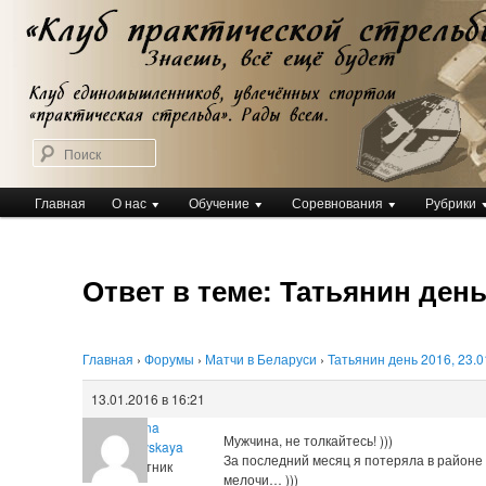
Перейти
Клуб практической стрельбы
к
Клуб практической стрельбы
основному
содержимому
Поиск
Главное
Главная
О нас
Обучение
Соревнования
Рубрики
меню
Ответ в теме: Татьянин день 2
Главная
›
Форумы
›
Матчи в Беларуси
›
Татьянин день 2016, 23.01
13.01.2016 в 16:21
Tatiana
Мужчина, не толкайтесь! )))
Botyanovskaya
За последний месяц я потеряла в районе 
Участник
мелочи… )))