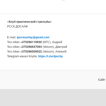
«Клуб практической стрельбы»
РССК ДОСААФ
E-mail:
ipscteamby@gmail.com
Тел./viber
+375296119930
(МТС), Андрей
Тел./viber
+375296647064
(Velcom), Дмитрий
Тел./viber
+375296509522
(Velcom), Алексей
Telegram-канал Клуба:
https://t.me/ipscby
Сайт 