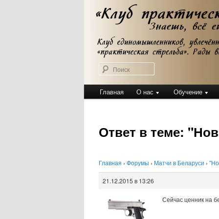
Перейти
Клуб практической стрельбы
к
Клуб практичес
основному
содержимому
Поиск
Главное
Главная
О нас
Обучение
меню
Ответ в теме: "Но
Главная
›
Форумы
›
Матчи в Беларуси
›
"Но
21.12.2015 в 13:26
Сейчас ценник на бе