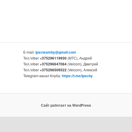
E-mail:
ipscteamby@gmail.com
Тел./viber
+375296119930
(МТС), Андрей
Тел./viber
+375296647064
(Velcom), Дмитрий
Тел./viber
+375296509522
(Velcom), Алексей
Telegram-канал Клуба:
https://t.me/ipscby
Сайт работает на WordPress