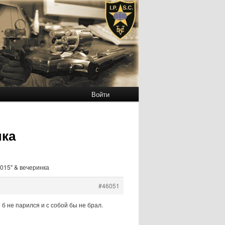
Войти
нка
2015" & вечеринка
#46051
б не парился и с собой бы не брал.